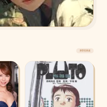
潦草但真诚