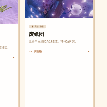
🗑️ 实验·动画
废纸团
废弃草稿纸的奇幻漂流，柏林短片奖。
愈综艺。
4K 实验版
▶
▶