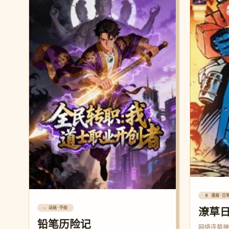
📓 漫画·日
✏️ 动画·手绘
潦草
铅笔历险记
网络连载神