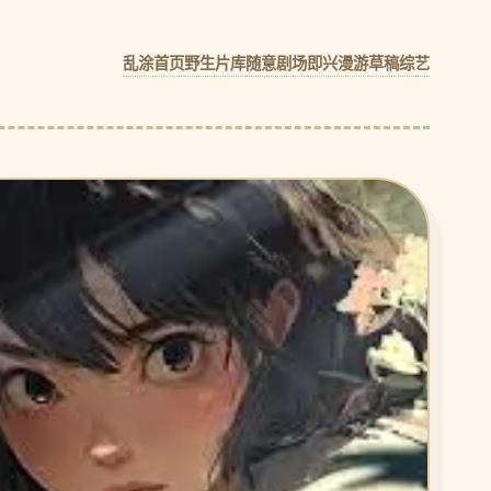
乱涂首页
野生片库
随意剧场
即兴漫游
草稿综艺