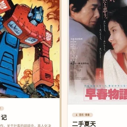
常
🎸 音乐·青春
日记
二手夏天
作，关于社畜的碎碎念，真人化决