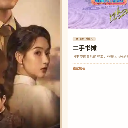
📚 文化·慢综艺
二手书摊
旧书交换背后的故事，豆瓣9.3分治
独家加长