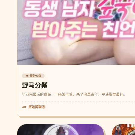
🏍️ 青春·公路
野马分鬃
毕业前最后的疯狂，一辆破吉普，两个潦草青年。平遥影展最佳。
4K 原始剪辑版