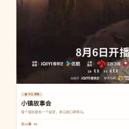
🏘️ 乡土·群像
小镇故事会
每个镇民都有一个秘密，单元剧口碑黑马。
全16集 4K