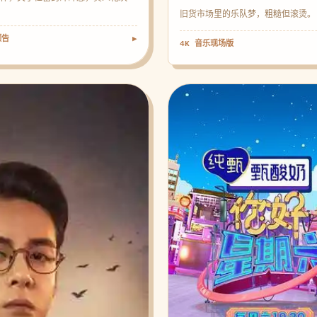
旧货市场里的乐队梦，粗糙但滚烫。
预告
▶
4K 音乐现场版