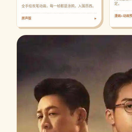
定。
全手绘炭笔动画，每一帧都是涂鸦，入围昂西。
漫画+动画
原声版
▶