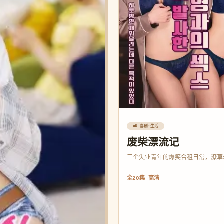
🛋️ 喜剧·生活
废柴漂流记
三个失业青年的爆笑合租日常，潦草
全20集 高清