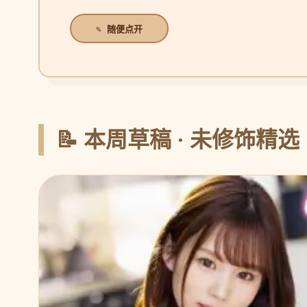
✎ 随便点开
📝 本周草稿 · 未修饰精选