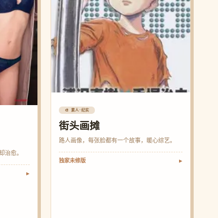
🎨 素人·纪实
街头画摊
路人画像，每张脸都有一个故事，暖心综艺。
却治愈。
独家未修版
▶
▶